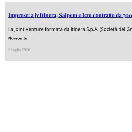
Imprese: a jv Itinera, Saipem e Icm contratto da 70
La Joint Venture formata da Itinera S.p.A. (Società del G
Novecento
2 Luglio 2026