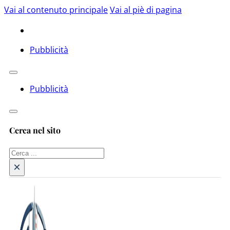
Vai al contenuto principale
Vai al piè di pagina
Pubblicità
Pubblicità
Cerca nel sito
Cerca
×