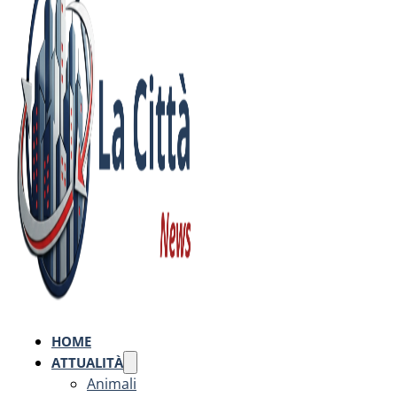
HOME
ATTUALITÀ
Animali