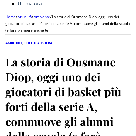
Ultima ora
/
/
/
Home
Attualità
Ambiente
La storia di Ousmane Diop, oggi uno dei
giocatori di basket più forti della serie A, commuove gli alunni della scuola
(e farà piangere anche te)
AMBIENTE
,
POLITICA ESTERA
La storia di Ousmane
Diop, oggi uno dei
giocatori di basket più
forti della serie A,
commuove gli alunni