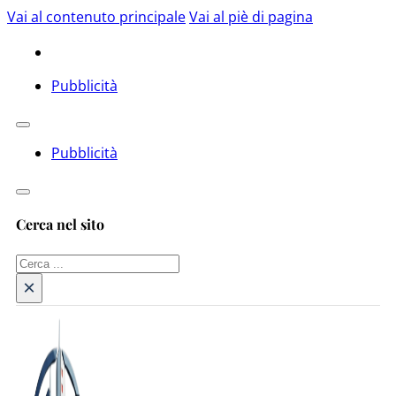
Vai al contenuto principale
Vai al piè di pagina
Pubblicità
Pubblicità
Cerca nel sito
Cerca
×