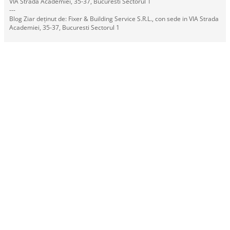
VIA Strada Academiei, 35-37, Bucuresti Sectorul 1
---
Blog Ziar deținut de: Fixer & Building Service S.R.L., con sede in VIA Strada
Academiei, 35-37, Bucuresti Sectorul 1