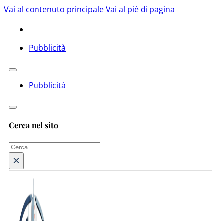
Vai al contenuto principale
Vai al piè di pagina
Pubblicità
Pubblicità
Cerca nel sito
Cerca
×