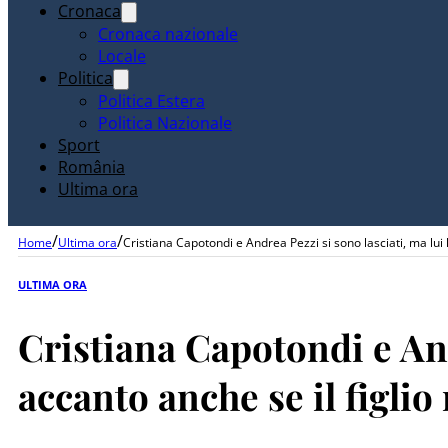
Cronaca
Cronaca nazionale
Locale
Politica
Politica Estera
Politica Nazionale
Sport
România
Ultima ora
/
/
Home
Ultima ora
Cristiana Capotondi e Andrea Pezzi si sono lasciati, ma lui l
ULTIMA ORA
Cristiana Capotondi e And
accanto anche se il figlio 