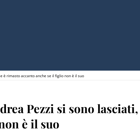
e è rimasto accanto anche se il figlio non è il suo
rea Pezzi si sono lasciati,
non è il suo