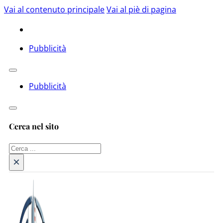
Vai al contenuto principale
Vai al piè di pagina
Pubblicità
Pubblicità
Cerca nel sito
Cerca
×