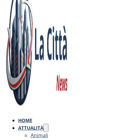
HOME
ATTUALITÀ
Animali