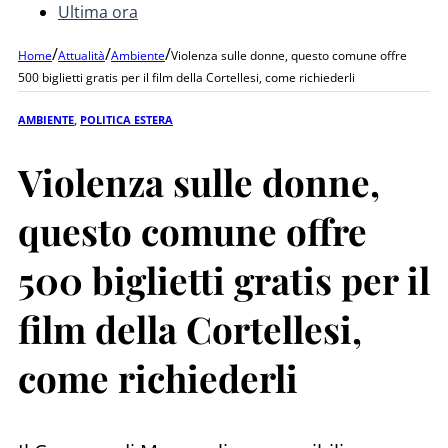
Ultima ora
/
/
/
Home
Attualità
Ambiente
Violenza sulle donne, questo comune offre
500 biglietti gratis per il film della Cortellesi, come richiederli
AMBIENTE
,
POLITICA ESTERA
Violenza sulle donne,
questo comune offre
500 biglietti gratis per il
film della Cortellesi,
come richiederli