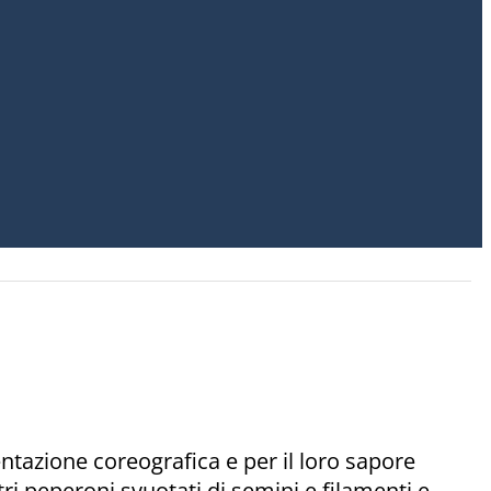
ntazione coreografica e per il loro sapore
ri peperoni svuotati di semini e filamenti e