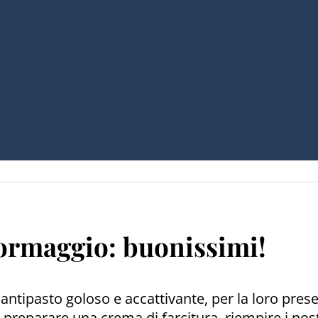
formaggio: buonissimi!
antipasto goloso e accattivante, per la loro prese
preparare una crema di farcitura, riempire i nost