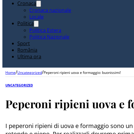
Cronaca
Cronaca nazionale
Locale
Politica
Politica Estera
Politica Nazionale
Sport
România
Ultima ora
/
/
Home
Uncategorized
Peperoni ripieni uova e formaggio: buonissimi!
UNCATEGORIZED
Peperoni ripieni uova e 
I peperoni ripieni di uova e formaggio sono un 
rotondo e pieno. Per realizzarli dovremo prima 