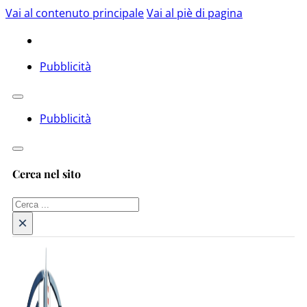
Vai al contenuto principale
Vai al piè di pagina
Pubblicità
Pubblicità
Cerca nel sito
Cerca
×