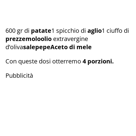
600 gr di
patate
1 spicchio di
aglio
1 ciuffo di
prezzemolo
olio
extravergine
d’oliva
sale
pepe
Aceto di mele
Con queste dosi otterremo
4 porzioni.
Pubblicità