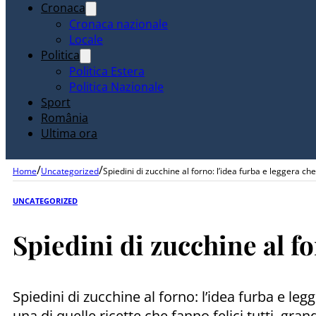
Cronaca
Cronaca nazionale
Locale
Politica
Politica Estera
Politica Nazionale
Sport
România
Ultima ora
/
/
Home
Uncategorized
Spiedini di zucchine al forno: l’idea furba e leggera che
UNCATEGORIZED
Spiedini di zucchine al fo
Spiedini di zucchine al forno: l’idea furba e leg
una di quelle ricette che fanno felici tutti, gr