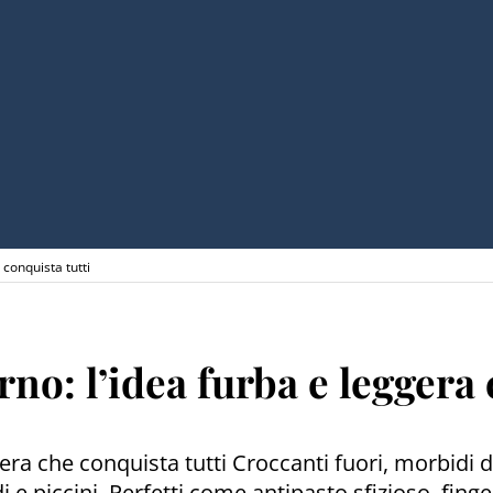
 conquista tutti
rno: l’idea furba e leggera
gera che conquista tutti Croccanti fuori, morbidi d
andi e piccini. Perfetti come antipasto sfizioso, f