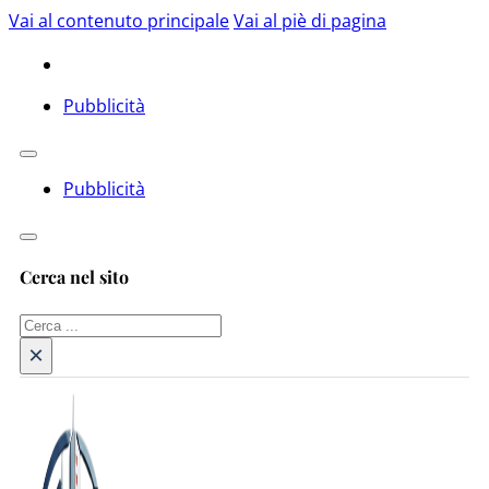
Vai al contenuto principale
Vai al piè di pagina
Pubblicità
Pubblicità
Cerca nel sito
Cerca
×