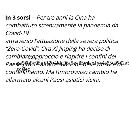
In 3 sorsi
–
Per tre anni la Cina ha
combattuto strenuamente la pandemia da
Covid-19
attraverso l’attuazione della severa politica
“Zero-Covid”. Ora Xi Jinping ha deciso di
cambiare approccio e riaprire i confini del
ccimage
ga98b9b05d512b4fdc06c2bc35d4ce1dc4c85c9972a5
Paese grazie all’attenuazione delle misure di
scaled 1
contenimento. Ma l’improvviso cambio ha
allarmato alcuni Paesi asiatici vicini.