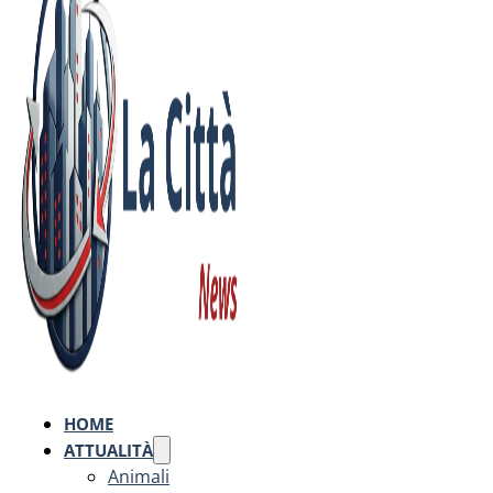
HOME
ATTUALITÀ
Animali