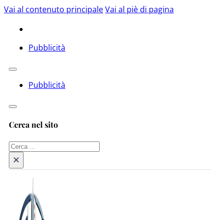
Vai al contenuto principale
Vai al piè di pagina
Pubblicità
Pubblicità
Cerca nel sito
Cerca
×