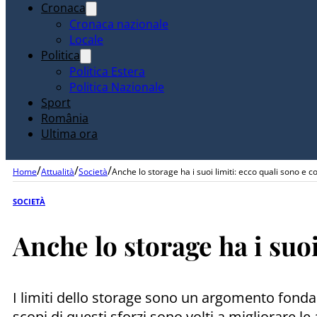
Cronaca
Cronaca nazionale
Locale
Politica
Politica Estera
Politica Nazionale
Sport
România
Ultima ora
/
/
/
Home
Attualità
Società
Anche lo storage ha i suoi limiti: ecco quali sono e 
SOCIETÀ
Anche lo storage ha i suo
I limiti dello storage sono un argomento fondame
scopi di questi sforzi sono volti a migliorare 