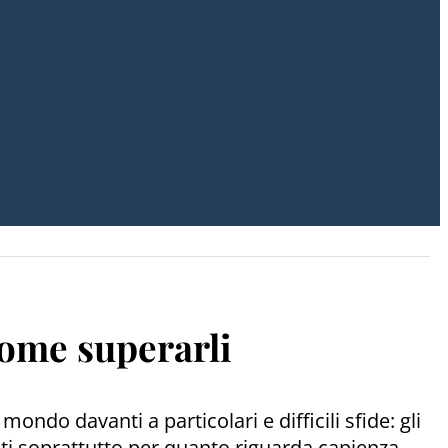
 come superarli
ndo davanti a particolari e difficili sfide: gli
ati soprattutto per quanto riguarda capienza,