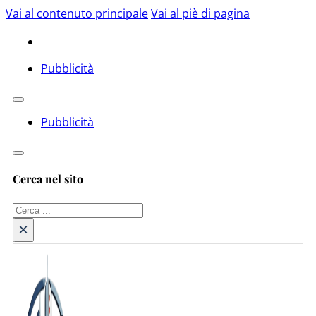
Vai al contenuto principale
Vai al piè di pagina
Pubblicità
Pubblicità
Cerca nel sito
Cerca
×