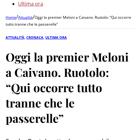
Ultima ora
/
/
Home
Attualità
Oggi la premier Meloni a Caivano. Ruotolo: “Qui occorre
tutto tranne che le passerelle”
ATTUALITÀ
,
CRONACA
,
ULTIMA ORA
Oggi la premier Meloni
a Caivano. Ruotolo:
“Qui occorre tutto
tranne che le
passerelle”