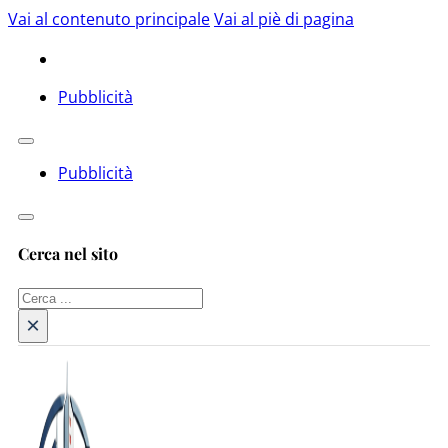
Vai al contenuto principale
Vai al piè di pagina
Pubblicità
Pubblicità
Cerca nel sito
Cerca
×