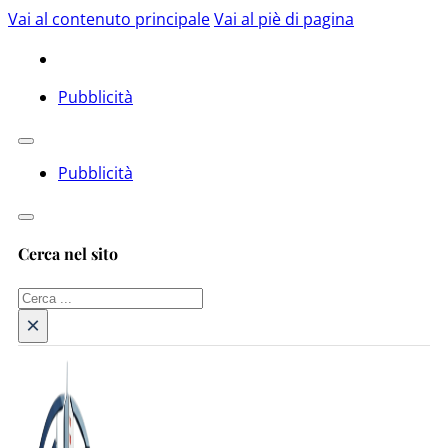
Vai al contenuto principale
Vai al piè di pagina
Pubblicità
Pubblicità
Cerca nel sito
Cerca
×