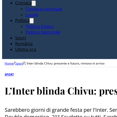
Cronaca
Cronaca nazionale
Locale
Politica
Politica Estera
Politica Nazionale
Sport
România
Ultima ora
/
/
Home
Sport
L'Inter blinda Chivu: presente e futuro, rinnovo in arrivo
SPORT
L’Inter blinda Chivu: pre
Sarebbero giorni di grande festa per l'Inter. S
Double domestico, 21° Scudetto su tutti. Sareb