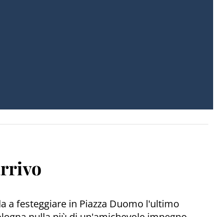
arrivo
nda a festeggiare in Piazza Duomo l'ultimo
Bologna nulla più di un'amichevole impegno