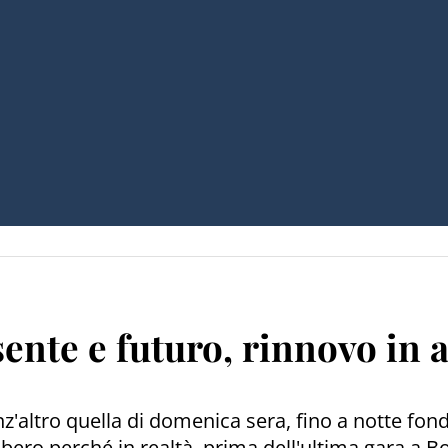
sente e futuro, rinnovo in 
enz'altro quella di domenica sera, fino a notte fo
bero perché in realtà, prima dell'ultima gara a 