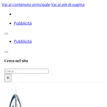
Vai al contenuto principale
Vai al piè di pagina
Pubblicità
Pubblicità
Cerca nel sito
Cerca
×