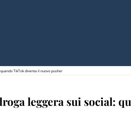
 quando TikTok diventa il nuovo pusher
roga leggera sui social: q