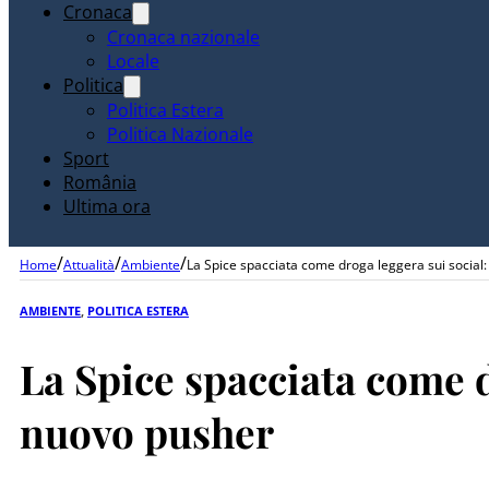
Cronaca
Cronaca nazionale
Locale
Politica
Politica Estera
Politica Nazionale
Sport
România
Ultima ora
/
/
/
Home
Attualità
Ambiente
La Spice spacciata come droga leggera sui social:
AMBIENTE
,
POLITICA ESTERA
La Spice spacciata come d
nuovo pusher