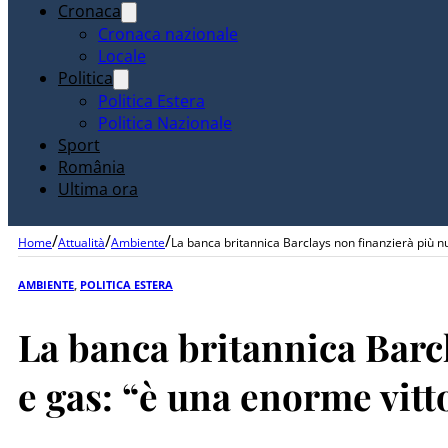
Cronaca
Cronaca nazionale
Locale
Politica
Politica Estera
Politica Nazionale
Sport
România
Ultima ora
/
/
/
Home
Attualità
Ambiente
La banca britannica Barclays non finanzierà più nuo
AMBIENTE
,
POLITICA ESTERA
La banca britannica Barcl
e gas: “è una enorme vitto