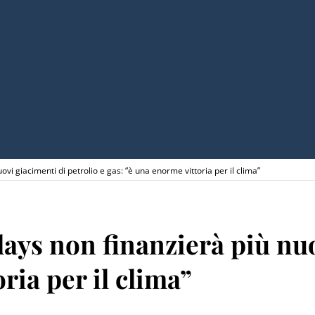
vi giacimenti di petrolio e gas: “è una enorme vittoria per il clima”
ays non finanzierà più nuo
ria per il clima”