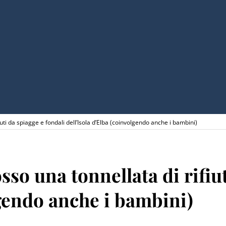
i da spiagge e fondali dell’Isola d’Elba (coinvolgendo anche i bambini)
o una tonnellata di rifiuti
lgendo anche i bambini)