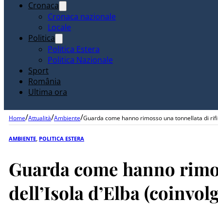
Cronaca
Cronaca nazionale
Locale
Politica
Politica Estera
Politica Nazionale
Sport
România
Ultima ora
/
/
/
Home
Attualità
Ambiente
Guarda come hanno rimosso una tonnellata di rifiut
AMBIENTE
,
POLITICA ESTERA
Guarda come hanno rimoss
dell’Isola d’Elba (coinvo