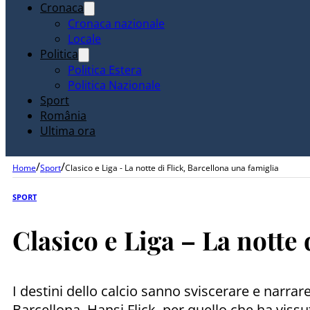
Cronaca
Cronaca nazionale
Locale
Politica
Politica Estera
Politica Nazionale
Sport
România
Ultima ora
/
/
Home
Sport
Clasico e Liga - La notte di Flick, Barcellona una famiglia
SPORT
Clasico e Liga – La notte 
I destini dello calcio sanno sviscerare e narrar
Barcellona, Hansi Flick, per quello che ha viss