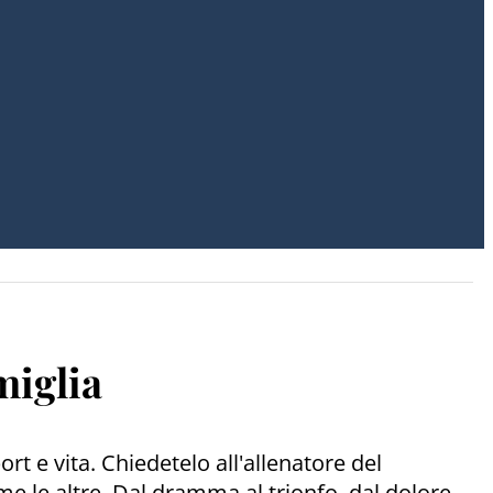
miglia
rt e vita. Chiedetelo all'allenatore del
me le altre. Dal dramma al trionfo, dal dolore