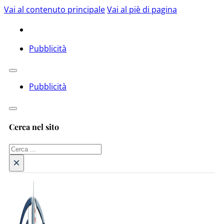
Vai al contenuto principale
Vai al piè di pagina
Pubblicità
Pubblicità
Cerca nel sito
Cerca
×