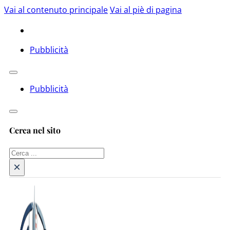
Vai al contenuto principale
Vai al piè di pagina
Pubblicità
Pubblicità
Cerca nel sito
Cerca
×