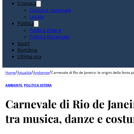
Cronaca
Cronaca nazionale
Locale
Politica
Politica Estera
Politica Nazionale
Sport
România
Ultima ora
/
/
/
Home
Attualità
Ambiente
Carnevale di Rio de Janeiro: le origini della festa
AMBIENTE
,
POLITICA ESTERA
Carnevale di Rio de Janeir
tra musica, danze e costu