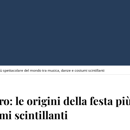
 più spettacolare del mondo tra musica, danze e costumi scintillanti
o: le origini della festa p
mi scintillanti