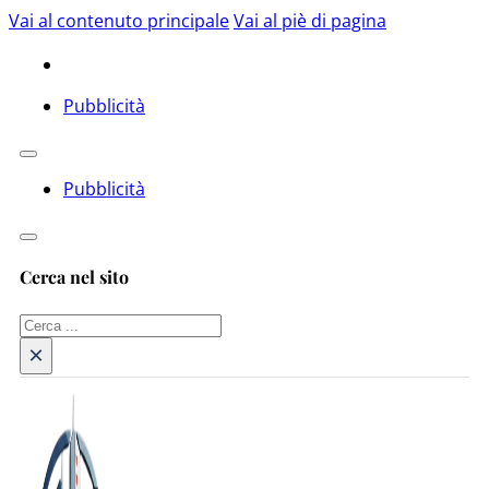
Vai al contenuto principale
Vai al piè di pagina
Pubblicità
Pubblicità
Cerca nel sito
Cerca
×