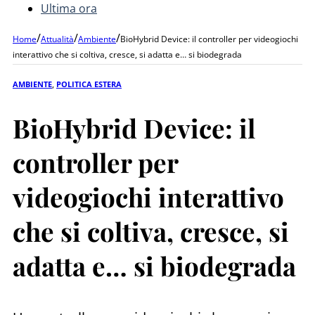
Ultima ora
/
/
/
Home
Attualità
Ambiente
BioHybrid Device: il controller per videogiochi
interattivo che si coltiva, cresce, si adatta e… si biodegrada
AMBIENTE
,
POLITICA ESTERA
BioHybrid Device: il
controller per
videogiochi interattivo
che si coltiva, cresce, si
adatta e… si biodegrada