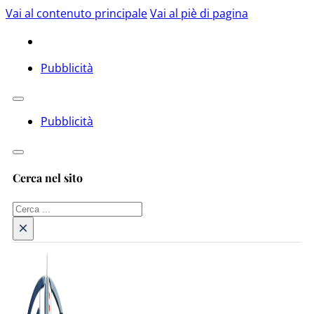
Vai al contenuto principale
Vai al piè di pagina
Pubblicità
Pubblicità
Cerca nel sito
Cerca
×