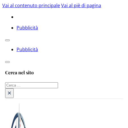
Vai al contenuto principale
Vai al piè di pagina
Pubblicità
Pubblicità
Cerca nel sito
Cerca
×