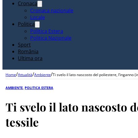
Cronaca
Cronaca nazionale
Locale
Politica
Politica Estera
Politica Nazionale
Sport
România
Ultima ora
/
/
/
Home
Attualità
Ambiente
Ti svelo il lato nascosto del poliestere, l’inganno (i
AMBIENTE
,
POLITICA ESTERA
Ti svelo il lato nascosto d
tessile