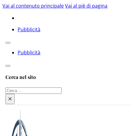
Vai al contenuto principale
Vai al piè di pagina
Pubblicità
Pubblicità
Cerca nel sito
Cerca
×