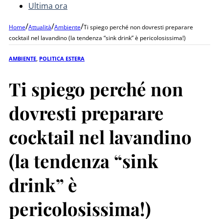
Ultima ora
/
/
/
Home
Attualità
Ambiente
Ti spiego perché non dovresti preparare
cocktail nel lavandino (la tendenza “sink drink” è pericolosissima!)
AMBIENTE
,
POLITICA ESTERA
Ti spiego perché non
dovresti preparare
cocktail nel lavandino
(la tendenza “sink
drink” è
pericolosissima!)