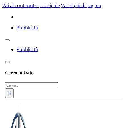
Vai al contenuto principale
Vai al piè di pagina
Pubblicità
Pubblicità
Cerca nel sito
Cerca
×