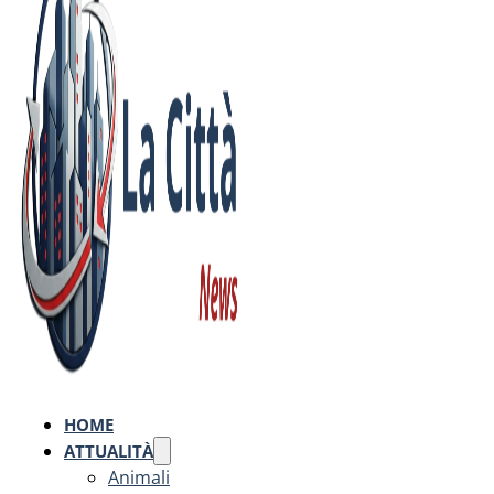
HOME
ATTUALITÀ
Animali