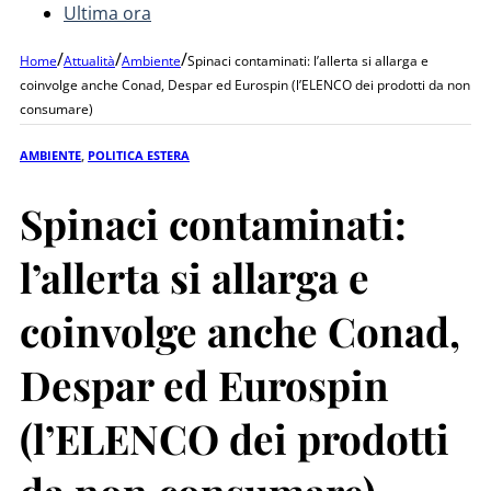
Ultima ora
/
/
/
Home
Attualità
Ambiente
Spinaci contaminati: l’allerta si allarga e
coinvolge anche Conad, Despar ed Eurospin (l’ELENCO dei prodotti da non
consumare)
AMBIENTE
,
POLITICA ESTERA
Spinaci contaminati:
l’allerta si allarga e
coinvolge anche Conad,
Despar ed Eurospin
(l’ELENCO dei prodotti