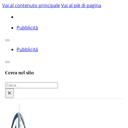
Vai al contenuto principale
Vai al piè di pagina
Pubblicità
Pubblicità
Cerca nel sito
Cerca
×