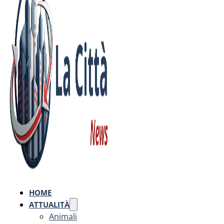
HOME
ATTUALITÀ
Animali