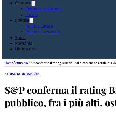
Cronaca
Cronaca nazionale
Locale
Politica
Politica Estera
Politica Nazionale
Sport
România
Ultima ora
/
/
Home
Attualità
S&P conferma il rating BBB dell’Italia con outlook stabile. «Ma i
ATTUALITÀ
,
ULTIMA ORA
S&P conferma il rating BB
pubblico, fra i più alti, o