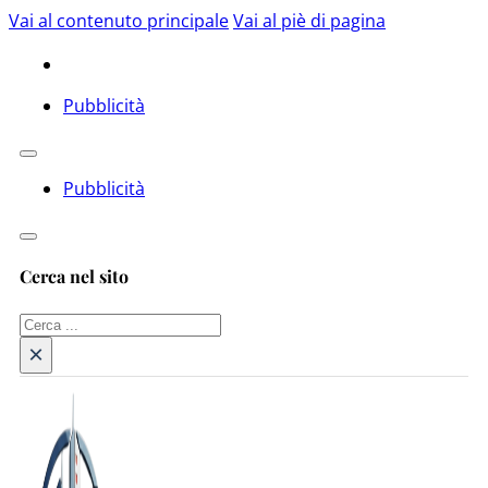
Vai al contenuto principale
Vai al piè di pagina
Pubblicità
Pubblicità
Cerca nel sito
Cerca
×