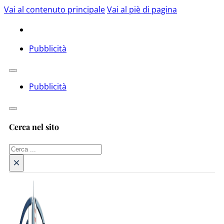
Vai al contenuto principale
Vai al piè di pagina
Pubblicità
Pubblicità
Cerca nel sito
Cerca
×