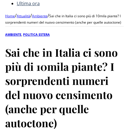
Ultima ora
/
/
/
Home
Attualità
Ambiente
Sai che in Italia ci sono più di 10mila piante? I
sorprendenti numeri del nuovo censimento (anche per quelle autoctone)
AMBIENTE
,
POLITICA ESTERA
Sai che in Italia ci sono
più di 10mila piante? I
sorprendenti numeri
del nuovo censimento
(anche per quelle
autoctone)