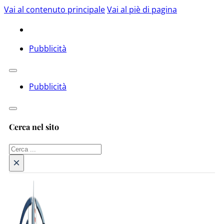
Vai al contenuto principale
Vai al piè di pagina
Pubblicità
Pubblicità
Cerca nel sito
Cerca
×