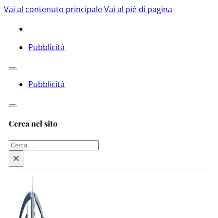
Vai al contenuto principale
Vai al piè di pagina
Pubblicità
Pubblicità
Cerca nel sito
Cerca
×