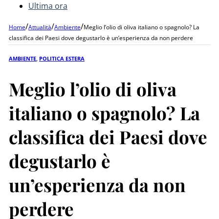
Ultima ora
/
/
/
Home
Attualità
Ambiente
Meglio l’olio di oliva italiano o spagnolo? La
classifica dei Paesi dove degustarlo è un’esperienza da non perdere
AMBIENTE
,
POLITICA ESTERA
Meglio l’olio di oliva
italiano o spagnolo? La
classifica dei Paesi dove
degustarlo è
un’esperienza da non
perdere