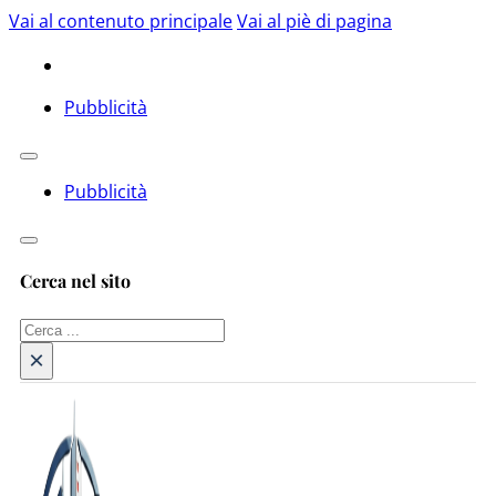
Vai al contenuto principale
Vai al piè di pagina
Pubblicità
Pubblicità
Cerca nel sito
Cerca
×