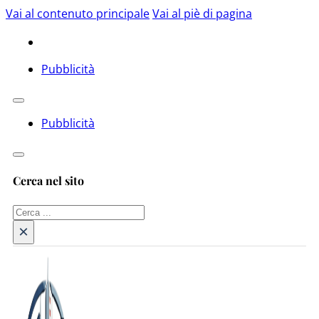
Vai al contenuto principale
Vai al piè di pagina
Pubblicità
Pubblicità
Cerca nel sito
Cerca
×