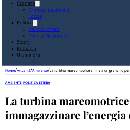
Cronaca
Cronaca nazionale
Locale
Politica
Politica Estera
Politica Nazionale
Sport
România
Ultima ora
/
/
/
Home
Attualità
Ambiente
La turbina mareomotrice simile a un granchio per
AMBIENTE
,
POLITICA ESTERA
La turbina mareomotrice 
immagazzinare l’energia 