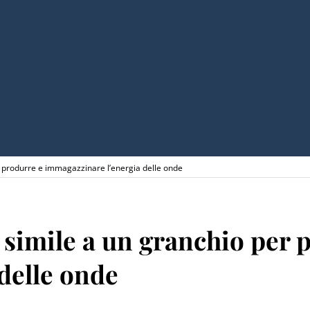
 produrre e immagazzinare l’energia delle onde
simile a un granchio per 
delle onde