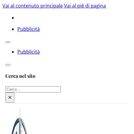
Vai al contenuto principale
Vai al piè di pagina
Pubblicità
Pubblicità
Cerca nel sito
Cerca
×