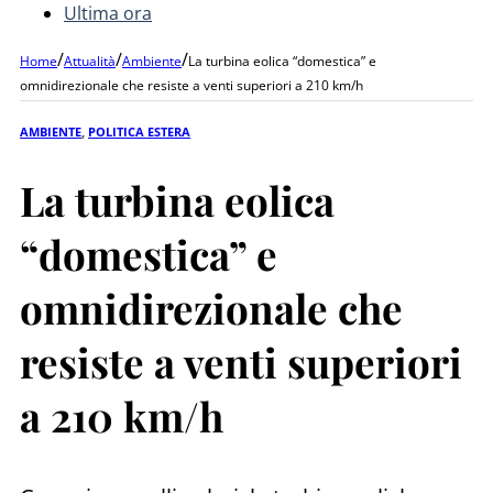
Ultima ora
/
/
/
Home
Attualità
Ambiente
La turbina eolica “domestica” e
omnidirezionale che resiste a venti superiori a 210 km/h
AMBIENTE
,
POLITICA ESTERA
La turbina eolica
“domestica” e
omnidirezionale che
resiste a venti superiori
a 210 km/h