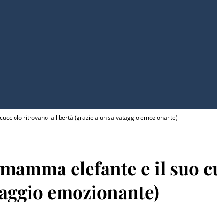
cucciolo ritrovano la libertà (grazie a un salvataggio emozionante)
 mamma elefante e il suo c
ataggio emozionante)