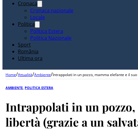
Cronaca
Cronaca nazionale
Locale
Politica
Politica Estera
Politica Nazionale
Sport
România
Ultima ora
/
/
/
Home
Attualità
Ambiente
Intrappolati in un pozzo, mamma elefante e il suo 
AMBIENTE
,
POLITICA ESTERA
Intrappolati in un pozzo,
libertà (grazie a un salv