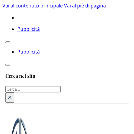
Vai al contenuto principale
Vai al piè di pagina
Pubblicità
Pubblicità
Cerca nel sito
Cerca
×