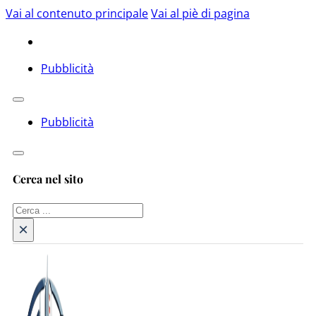
Vai al contenuto principale
Vai al piè di pagina
Pubblicità
Pubblicità
Cerca nel sito
Cerca
×