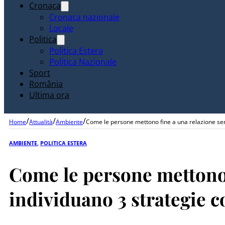
Cronaca
Cronaca nazionale
Locale
Politica
Politica Estera
Politica Nazionale
Sport
România
Ultima ora
/
/
/
Home
Attualità
Ambiente
Come le persone mettono fine a una relazione sent
AMBIENTE
,
POLITICA ESTERA
Come le persone mettono 
individuano 3 strategie c