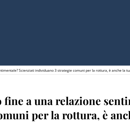
imentale? Scienziati individuano 3 strategie comuni per la rottura, è anche la tu
fine a una relazione senti
omuni per la rottura, è anc