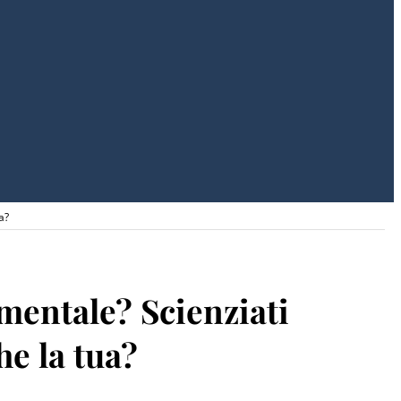
a?
mentale? Scienziati
he la tua?