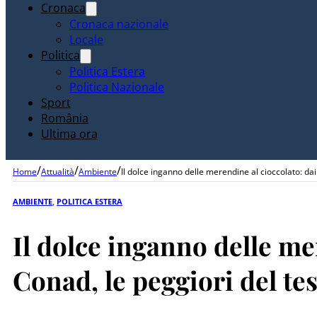
Cronaca
Cronaca nazionale
Locale
Politica
Politica Estera
Politica Nazionale
Sport
România
Ultima ora
/
/
/
Home
Attualità
Ambiente
Il dolce inganno delle merendine al cioccolato: dai
AMBIENTE
,
POLITICA ESTERA
Il dolce inganno delle me
Conad, le peggiori del tes