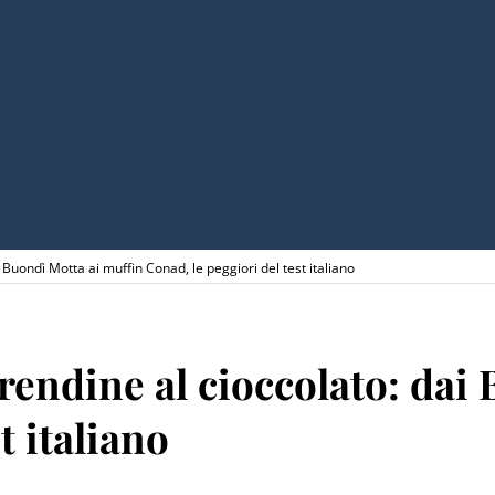
 Buondì Motta ai muffin Conad, le peggiori del test italiano
rendine al cioccolato: dai
t italiano