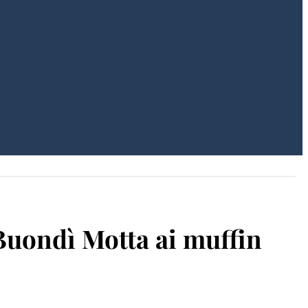
 Buondì Motta ai muffin