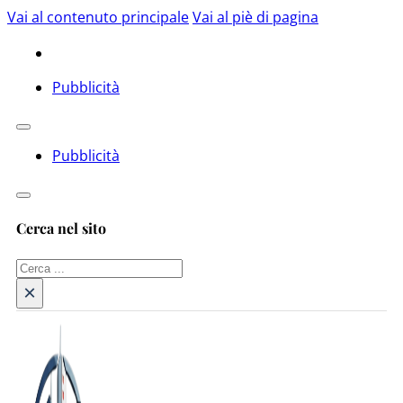
Vai al contenuto principale
Vai al piè di pagina
Pubblicità
Pubblicità
Cerca nel sito
Cerca
×