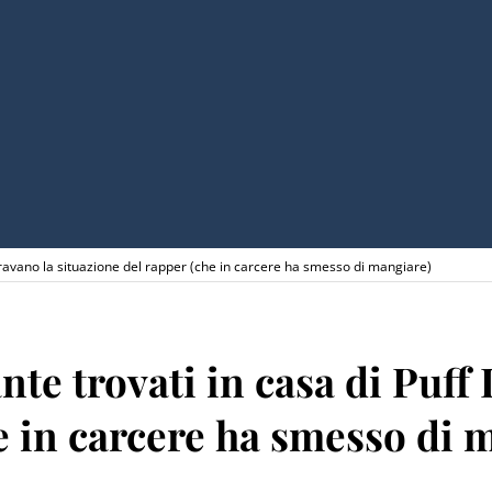
aggravano la situazione del rapper (che in carcere ha smesso di mangiare)
cante trovati in casa di Puf
e in carcere ha smesso di 