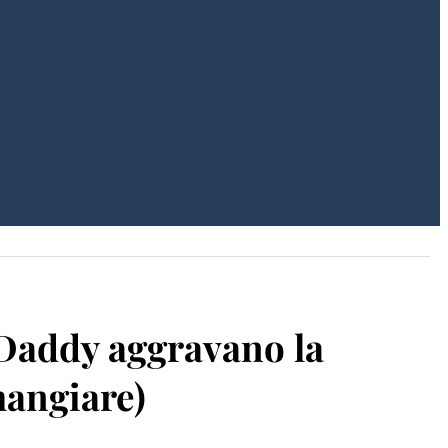
f Daddy aggravano la
mangiare)