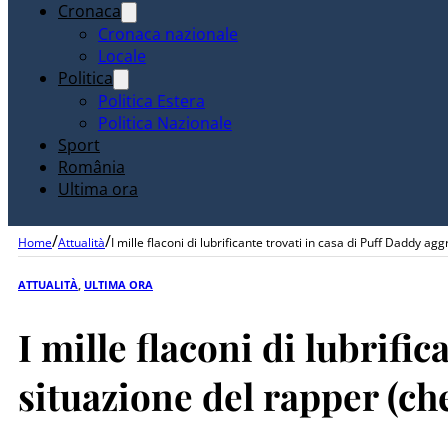
Cronaca
Cronaca nazionale
Locale
Politica
Politica Estera
Politica Nazionale
Sport
România
Ultima ora
/
/
Home
Attualità
I mille flaconi di lubrificante trovati in casa di Puff Daddy 
ATTUALITÀ
,
ULTIMA ORA
I mille flaconi di lubrifi
situazione del rapper (ch