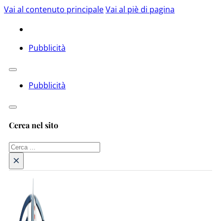
Vai al contenuto principale
Vai al piè di pagina
Pubblicità
Pubblicità
Cerca nel sito
Cerca
×