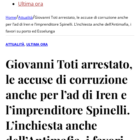
Ultima ora
/
/
Home
Attualità
Giovanni Toti arrestato, le accuse di corruzione anche
per l’ad di Iren e l’imprenditore Spinelli. L’inchiesta anche dell’Antimafia, i
favori su porto ed Esselunga
ATTUALITÀ
,
ULTIMA ORA
Giovanni Toti arrestato,
le accuse di corruzione
anche per l’ad di Iren e
l’imprenditore Spinelli.
L’inchiesta anche