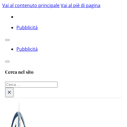
Vai al contenuto principale
Vai al piè di pagina
Pubblicità
Pubblicità
Cerca nel sito
Cerca
×