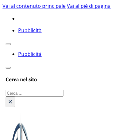
Vai al contenuto principale
Vai al piè di pagina
Pubblicità
Pubblicità
Cerca nel sito
Cerca
×